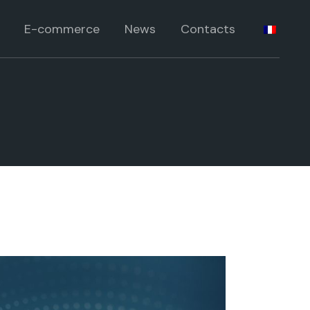
standards
E-commerce
News
Contacts
péciaux
pécifiques
standards
rie
péciaux
pécifiques
rie