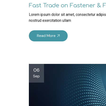
Fast Trade on Fastener & F
Lorem ipsum dolor sit amet, consectetur adipisc
nostrud exercitation ullam
Read More
06
Sep