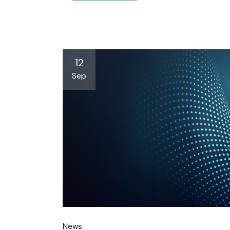
12
Sep
News