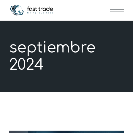
Skip
to
the
content
septiembre
2024