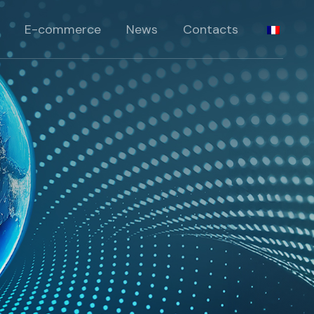
standards
E-commerce
News
Contacts
péciaux
pécifiques
standards
rie
péciaux
pécifiques
rie