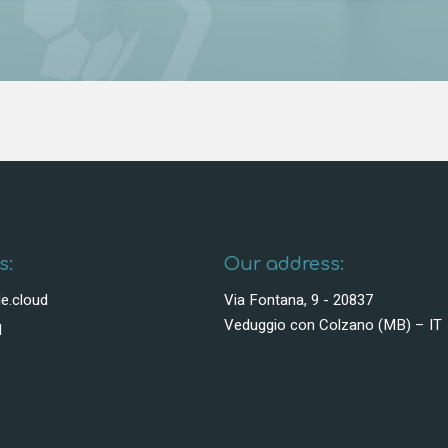
s:
Our address:
e.cloud
Via Fontana, 9 - 20837
Veduggio con Colzano (MB) – IT
1