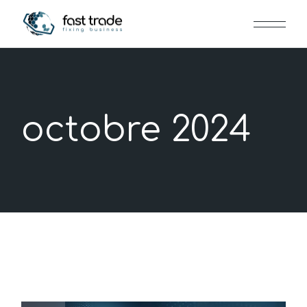
Skip
to
the
content
octobre 2024