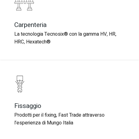
Carpenteria
Carpenteria
La tecnologia Tecnosix® con la gamma HV, HR,
La tecnologia Tecnosix® con la gamma HV, HR,
HRC, Hexatech®
HRC, Hexatech®
Fissaggio
Fissaggio
Prodotti per il fixing, Fast Trade attraverso
Prodotti per il fixing, Fast Trade attraverso
l’esperienza di Mungo Italia
l’esperienza di Mungo Italia