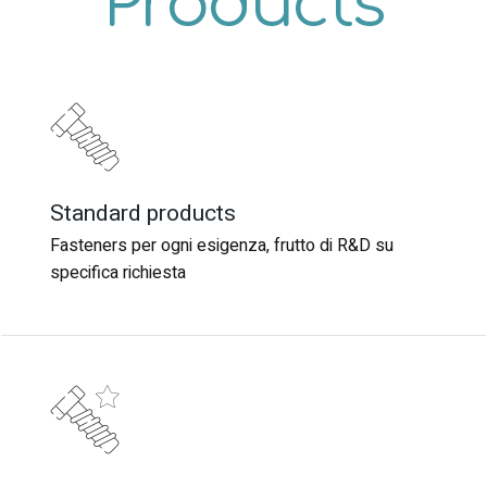
Products
Standard products
Standard products
Fasteners per ogni esigenza, frutto di R&D su
Fasteners per ogni esigenza, frutto di R&D su
specifica richiesta
specifica richiesta