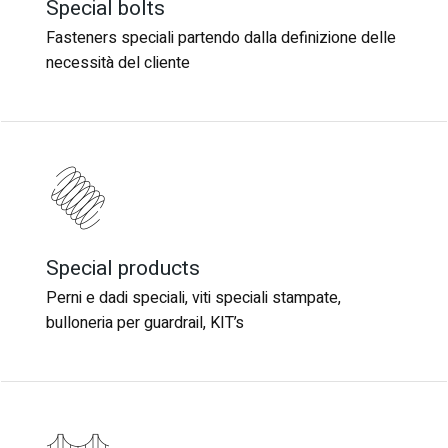
Special bolts
Special bolts
Fasteners speciali partendo dalla definizione delle
Fasteners speciali partendo dalla definizione delle
necessità del cliente
necessità del cliente
Special products
Special products
Perni e dadi speciali, viti speciali stampate,
Perni e dadi speciali, viti speciali stampate,
bulloneria per guardrail, KIT’s
bulloneria per guardrail, KIT’s